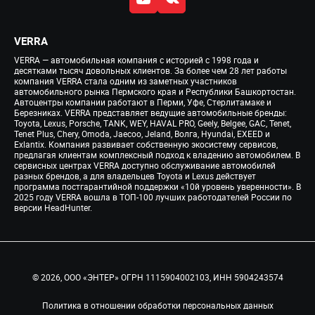
VERRA
VERRA — автомобильная компания с историей с 1998 года и
десятками тысяч довольных клиентов. За более чем 28 лет работы
компания VERRA стала одним из заметных участников
автомобильного рынка Пермского края и Республики Башкортостан.
Автоцентры компании работают в Перми, Уфе, Стерлитамаке и
Березниках. VERRA представляет ведущие автомобильные бренды:
Toyota, Lexus, Porsche, TANK, WEY, HAVAL PRO, Geely, Belgee, GAC, Tenet,
Tenet Plus, Chery, Omoda, Jaecoo, Jeland, Волга, Hyundai, EXEED и
Exlantix. Компания развивает собственную экосистему сервисов,
предлагая клиентам комплексный подход к владению автомобилем. В
сервисных центрах VERRA доступно обслуживание автомобилей
разных брендов, а для владельцев Toyota и Lexus действует
программа постгарантийной поддержки «10й уровень уверенности». В
2025 году VERRA вошла в ТОП-100 лучших работодателей России по
версии HeadHunter.
© 2026, ООО «ЭНТЕР» ОГРН 1115904002103, ИНН 5904243574
Политика в отношении обработки персональных данных