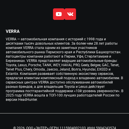
VERRA
VERRA — автомобильная компания с историей с 1998 года и
десятками тысяч довольных клиентов. За более чем 28 лет работы
компания VERRA стала одним из заметных участников
автомобильного рынка Пермского края и Республики Башкортостан.
Автоцентры компании работают в Перми, Уфе, Стерлитамаке и
Березниках. VERRA представляет ведущие автомобильные бренды:
Toyota, Lexus, Porsche, TANK, WEY, HAVAL PRO, Geely, Belgee, GAC, Tenet,
Tenet Plus, Chery, Omoda, Jaecoo, Jeland, Волга, Hyundai, EXEED и
Exlantix. Компания развивает собственную экосистему сервисов,
предлагая клиентам комплексный подход к владению автомобилем. В
сервисных центрах VERRA доступно обслуживание автомобилей
разных брендов, а для владельцев Toyota и Lexus действует
программа постгарантийной поддержки «10й уровень уверенности». В
2025 году VERRA вошла в ТОП-100 лучших работодателей России по
версии HeadHunter.
© 2026, ООО «ЭНТЕР» ОГРН 1115904002103, ИНН 5904243574