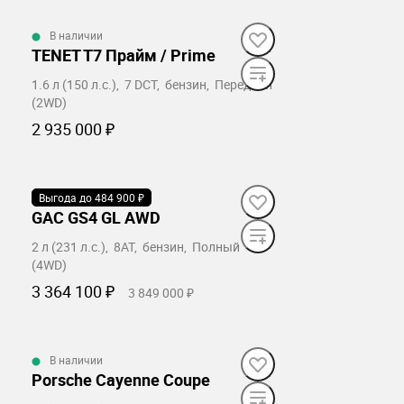
Забронировать
В наличии
TENET T7 Прайм / Prime
1.6 л (150 л.с.), 7 DCT, бензин, Передний
(2WD)
2 935 000 ₽
Забронировать
Выгода до 484 900 ₽
В наличии
GAC GS4 GL AWD
2 л (231 л.с.), 8AT, бензин, Полный
(4WD)
3 364 100 ₽
3 849 000 ₽
Забронировать
В наличии
Porsche Cayenne Coupe