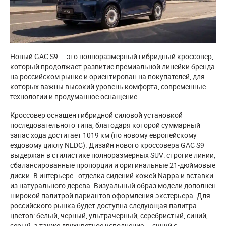
Новый GAC S9 — это полноразмерный гибридный кроссовер,
который продолжает развитие премиальной линейки бренда
на российском рынке и ориентирован на покупателей, для
которых важны высокий уровень комфорта, современные
технологии и продуманное оснащение.
Кроссовер оснащен гибридной силовой установкой
последовательного типа, благодаря которой суммарный
запас хода достигает 1019 км (по новому европейскому
ездовому циклу NEDC). Дизайн нового кроссовера GAC S9
выдержан в стилистике полноразмерных SUV: строгие линии,
сбалансированные пропорции и оригинальные 21-дюймовые
диски. В интерьере - отделка сидений кожей Nappa и вставки
из натурального дерева. Визуальный образ модели дополнен
широкой палитрой вариантов оформления экстерьера. Для
российского рынка будет доступна следующая палитра
цветов: белый, черный, ультрачерный, серебристый, синий,
серый, а также двухцветное исполнение — синий с