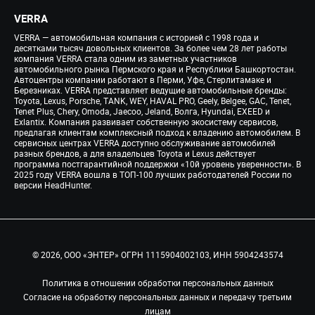
VERRA
VERRA — автомобильная компания с историей с 1998 года и
десятками тысяч довольных клиентов. За более чем 28 лет работы
компания VERRA стала одним из заметных участников
автомобильного рынка Пермского края и Республики Башкортостан.
Автоцентры компании работают в Перми, Уфе, Стерлитамаке и
Березниках. VERRA представляет ведущие автомобильные бренды:
Toyota, Lexus, Porsche, TANK, WEY, HAVAL PRO, Geely, Belgee, GAC, Tenet,
Tenet Plus, Chery, Omoda, Jaecoo, Jeland, Волга, Hyundai, EXEED и
Exlantix. Компания развивает собственную экосистему сервисов,
предлагая клиентам комплексный подход к владению автомобилем. В
сервисных центрах VERRA доступно обслуживание автомобилей
разных брендов, а для владельцев Toyota и Lexus действует
программа постгарантийной поддержки «10й уровень уверенности». В
2025 году VERRA вошла в ТОП-100 лучших работодателей России по
версии HeadHunter.
© 2026, ООО «ЭНТЕР» ОГРН 1115904002103, ИНН 5904243574
Политика в отношении обработки персональных данных
Согласие на обработку персональных данных и передачу третьим
лицам