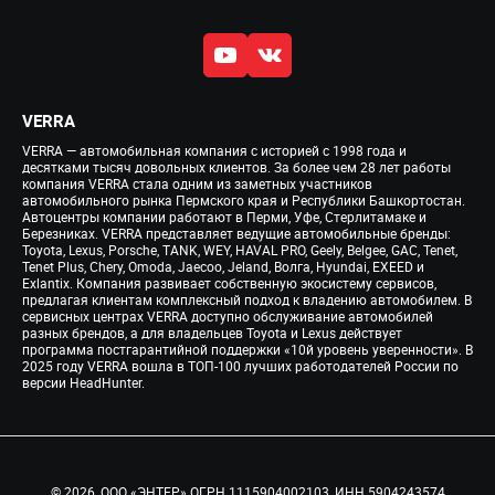
VERRA
VERRA — автомобильная компания с историей с 1998 года и
десятками тысяч довольных клиентов. За более чем 28 лет работы
компания VERRA стала одним из заметных участников
автомобильного рынка Пермского края и Республики Башкортостан.
Автоцентры компании работают в Перми, Уфе, Стерлитамаке и
Березниках. VERRA представляет ведущие автомобильные бренды:
Toyota, Lexus, Porsche, TANK, WEY, HAVAL PRO, Geely, Belgee, GAC, Tenet,
Tenet Plus, Chery, Omoda, Jaecoo, Jeland, Волга, Hyundai, EXEED и
Exlantix. Компания развивает собственную экосистему сервисов,
предлагая клиентам комплексный подход к владению автомобилем. В
сервисных центрах VERRA доступно обслуживание автомобилей
разных брендов, а для владельцев Toyota и Lexus действует
программа постгарантийной поддержки «10й уровень уверенности». В
2025 году VERRA вошла в ТОП-100 лучших работодателей России по
версии HeadHunter.
© 2026, ООО «ЭНТЕР» ОГРН 1115904002103, ИНН 5904243574