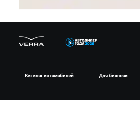
Каталог автомобилей
Для бизнеса
VERRA
VERRA — автомобильная компания с историей с 1998 года и десят
Пермского края и Республики Башкортостан. Автоцентры компании 
HAVAL PRO, Geely, Belgee, GAC, Tenet, Tenet Plus, Chery, Omoda, Ja
владению автомобилем. В сервисных центрах VERRA доступно обсл
уверенности». В 2025 году VERRA вошла в ТОП-100 лучших работод