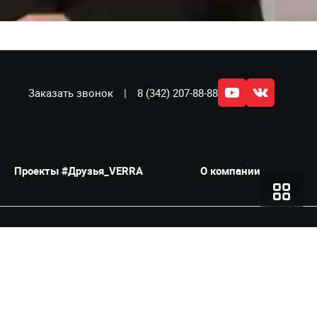
Заказать звонок
|
8 (342) 207-88-88
Проекты #Друзья_VERRA
О компании
RA стала одним из заметных участников автомобильного рынка
ущие автомобильные бренды: Toyota, Lexus, Porsche, TANK, WEY,
ую экосистему сервисов, предлагая клиентам комплексный подход к
ействует программа постгарантийной поддержки «10й уровень