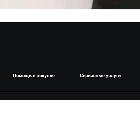
Помощь в покупке
Сервисные услуги
ками тысяч довольных клиентов. За более чем 28 лет работы компания VER
работают в Перми, Уфе, Стерлитамаке и Березниках. VERRA представляет вед
ecoo, Jeland, Волга, Hyundai, EXEED и Exlantix. Компания развивает собственн
уживание автомобилей разных брендов, а для владельцев Toyota и Lexus д
ателей России по версии HeadHunter.