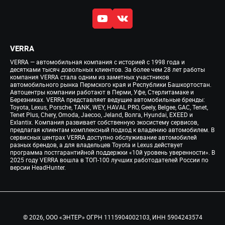
VERRA
VERRA — автомобильная компания с историей с 1998 года и
десятками тысяч довольных клиентов. За более чем 28 лет работы
компания VERRA стала одним из заметных участников
автомобильного рынка Пермского края и Республики Башкортостан.
Автоцентры компании работают в Перми, Уфе, Стерлитамаке и
Березниках. VERRA представляет ведущие автомобильные бренды:
Toyota, Lexus, Porsche, TANK, WEY, HAVAL PRO, Geely, Belgee, GAC, Tenet,
Tenet Plus, Chery, Omoda, Jaecoo, Jeland, Волга, Hyundai, EXEED и
Exlantix. Компания развивает собственную экосистему сервисов,
предлагая клиентам комплексный подход к владению автомобилем. В
сервисных центрах VERRA доступно обслуживание автомобилей
разных брендов, а для владельцев Toyota и Lexus действует
программа постгарантийной поддержки «10й уровень уверенности». В
2025 году VERRA вошла в ТОП-100 лучших работодателей России по
версии HeadHunter.
© 2026, ООО «ЭНТЕР» ОГРН 1115904002103, ИНН 5904243574