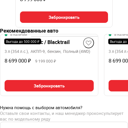
Забронировать
Рекомендованные авто
В наличии
В налич
TANK 500 Оникс / Blacktrail
TANK 500
Выгода до 500 000 ₽
Выгода до 
3 л (354 л.с.), АКПП-9, бензин, Полный (4WD)
3 л (354 
8 699 000 ₽
8 699 00
9 199 000 ₽
Забронировать
Нужна помощь с выбором автомобиля?
Оставьте свои контакты, и наш менеджер проконсультирует
вас по модельному ряду