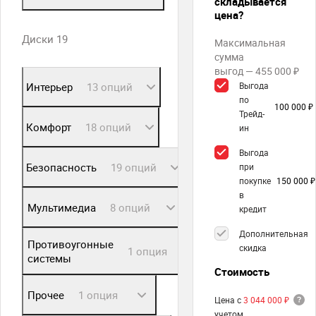
складывается
цена?
Диски 19
Максимальная
сумма
выгод — 455 000 ₽
Интерьер
13 опций
Выгода
по
100 000 ₽
Трейд-
Комфорт
18 опций
ин
Выгода
Безопасность
19 опций
при
покупке
150 000 ₽
в
Мультимедиа
8 опций
кредит
Дополнительная
Противоугонные
скидка
1 опция
системы
Стоимость
Прочее
1 опция
Цена с
3 044 000 ₽
учетом