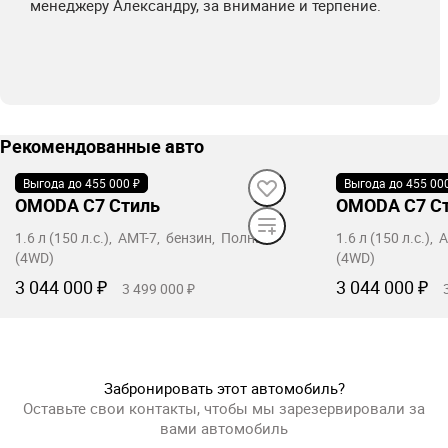
менеджеру Александру, за внимание и терпение.
Рекомендованные авто
Выгода до 455 000 ₽
В наличии
Выгода до 455 00
В наличии
OMODA C7 Стиль
OMODA C7 С
1.6 л (150 л.с.), AMT-7, бензин, Полный
1.6 л (150 л.с.)
(4WD)
(4WD)
3 044 000 ₽
3 044 000 ₽
3 499 000 ₽
Забронировать
Заб
Забронировать этот автомобиль?
Оставьте свои контакты, чтобы мы зарезервировали за
вами автомобиль