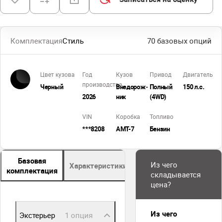
Комплектация
Стиль
70 базовых опций
Цвет кузова
Год
Кузов
Привод
Двигатель
производства
Черный
Внедорож­
Полный
150 л.с.
2026
ник
(4WD)
VIN
Коробка
Топливо
***8208
AMT-7
Бензин
Базовая
Из чего
Характеристики
Описание
комплектация
складывается
цена?
Из чего
Экстерьер
1 опция