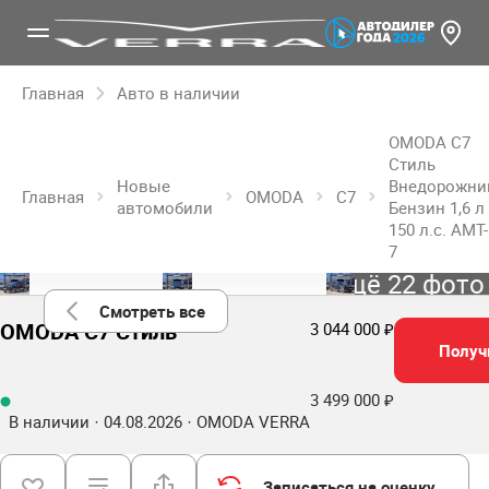
Главная
Авто в наличии
OMODA C7
Стиль
Новые
Внедорожни
Главная
OMODA
C7
автомобили
Бензин 1,6 л
150 л.с. AMT-
7
Ещё 22 фото
Смотреть все
OMODA C7 Стиль
3 044 000 ₽
Получ
3 499 000 ₽
В наличии · 04.08.2026 · OMODA VERRA
Записаться на оценку