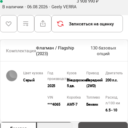
3 908 990 ₽
В наличии · 06.08.2026 · Geely VERRA
Записаться на оценку
Флагман / Flagship
130 базовых
Комплектация
(2023)
опций
Цвет кузова
Год
Кузов
Привод
Двигатель
производства
Серый
Внедорожник
Передний
200 л.с.
2025
5 дв.
(2WD)
VIN
Коробка
Топливо
Расход,
л/100 км
***4065
AMT-7
Бензин
6.5 - 10