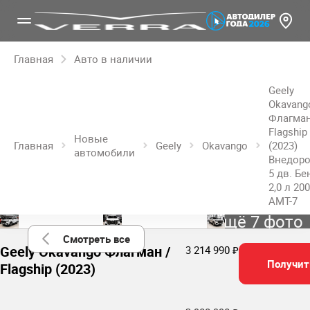
Главная
Авто в наличии
Geely
Okavang
Флагман
Flagship
Новые
Главная
Geely
Okavango
(2023)
автомобили
Внедор
5 дв. Бе
2,0 л 200
AMT-7
Ещё 7 фото
Смотреть все
Geely Okavango Флагман /
3 214 990 ₽
Получит
Flagship (2023)