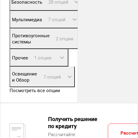
Безопасность
28 опций
Мультимедиа
7 опций
Противоугонные
2 опции
системы
Прочее
1 опция
Освещение
7 опций
и Обзор
Посмотреть все опции
Получить решение
по кредиту
Рассчит
Рассчитайте