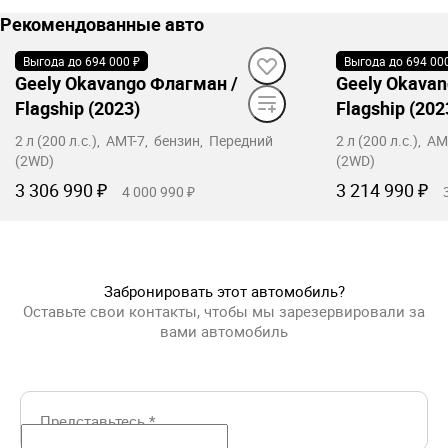
Рекомендованные авто
Выгода до 694 000 ₽
В наличии
Выгода до 694 00
В наличии
Geely Okavango Флагман /
Geely Okavan
Flagship (2023)
Flagship (202
2 л (200 л.с.), AMT-7, бензин, Передний
2 л (200 л.с.), 
(2WD)
(2WD)
3 306 990 ₽
3 214 990 ₽
4 000 990 ₽
Забронировать
Заб
Забронировать этот автомобиль?
Оставьте свои контакты, чтобы мы зарезервировали за
вами автомобиль
Представьтесь
*