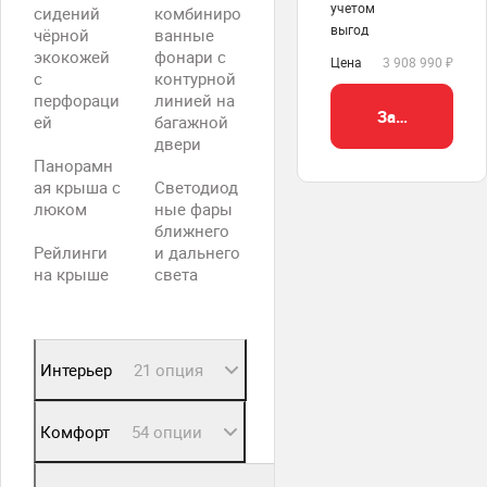
учетом
сидений
комбиниро
выгод
чёрной
ванные
экокожей
фонари с
Цена
3 908 990 ₽
с
контурной
перфораци
линией на
Забронироват
ей
багажной
двери
Панорамн
ая крыша с
Светодиод
люком
ные фары
ближнего
Рейлинги
и дальнего
на крыше
света
Интерьер
21 опция
Комфорт
54 опции