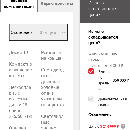
Базовая
Из чего
Характеристики
Описание
комплектация
складывается
цена?
Из чего
Экстерьер
10 опций
складывается
цена?
Диски 19
Рейлинги
Максимальная
на крыше
сумма
Компактно
выгод — 694 000 ₽
е запасное
Светодиод
Выгода
колесо
ные
по
350 000 ₽
дневные
Трейд-
Легкоспла
ходовые
ин
вные
огни и
колесные
указатели
Дополнительная
диски 19"
поворотов
скидка
(шины
Стоимость
235/50 R19)
Светодиод
ные
Цена с
3 214 990 ₽
Отделка
задние