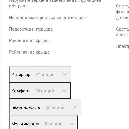
Наружные зеркала заднего вида с функцией
обогрева
Свето
фонар
Неполноразмерное запасное колесо
двери
Подсветка интерьера
Свето
света
Рейлинги на крыше
Элект
Рейлинги на крыше
Интерьер
24 опции
Комфорт
38 опций
Безопасность
36 опций
Мультимедиа
6 опций