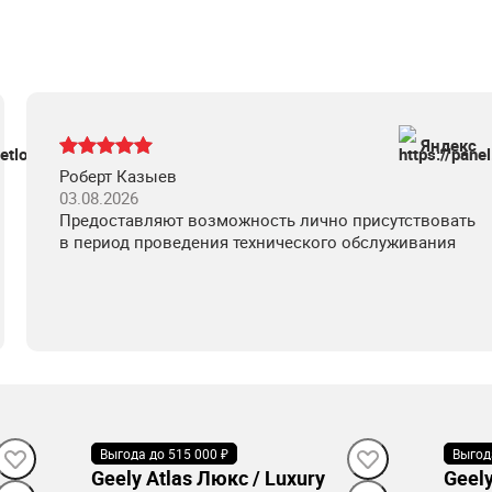
Яндекс
Роберт Казыев
03.08.2026
Предоставляют возможность лично присутствовать
в период проведения технического обслуживания
Выгода до 515 000 ₽
В наличии
Выгод
В н
Geely Atlas Люкс / Luxury
Geely