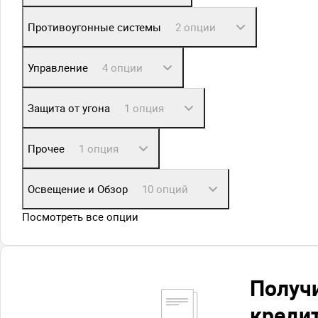
Противоугонные системы
2 опции
Управление
4 опции
Защита от угона
1 опция
Прочее
1 опция
Освещение и Обзор
10 опций
Посмотреть все опции
Получ
креди