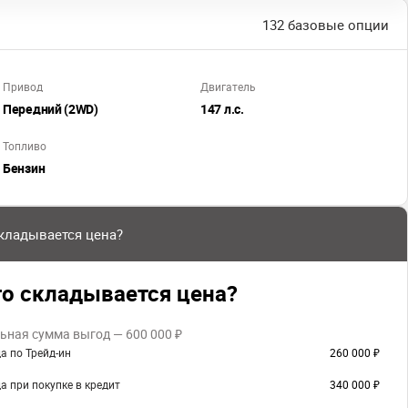
132 базовые опции
Привод
Двигатель
Передний (2WD)
147 л.с.
Топливо
Бензин
складывается цена?
го складывается цена?
ная сумма выгод — 600 000 ₽
а по Трейд-ин
260 000 ₽
а при покупке в кредит
340 000 ₽