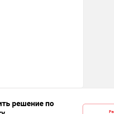
ить решение по
ту
Ра