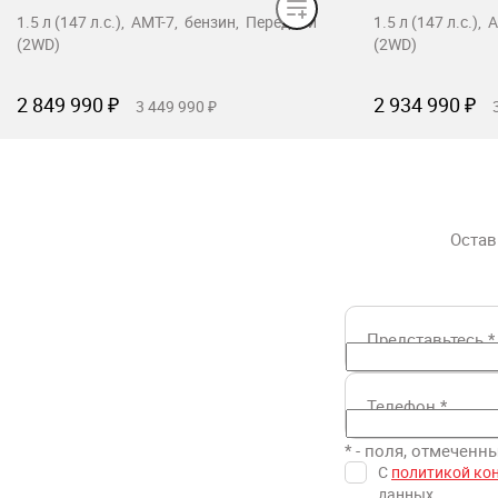
1.5 л (147 л.с.), AMT-7, бензин, Передний
1.5 л (147 л.с.)
(2WD)
(2WD)
2 849 990 ₽
2 934 990 ₽
3 449 990 ₽
Забронировать
Заб
Остав
Представьтесь
*
Телефон
*
* - поля, отмечен
С
политикой ко
данных