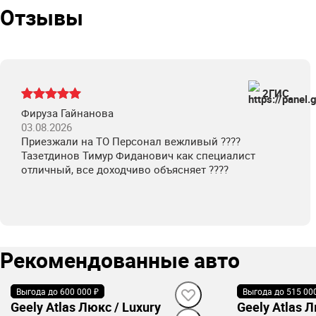
Отзывы
2ГИС
Фируза Гайнанова
03.08.2026
Приезжали на ТО Персонал вежливый ????
Тазетдинов Тимур Фиданович как специалист
отличный, все доходчиво объясняет ????
Рекомендованные авто
Выгода до 600 000 ₽
В наличии
Выгода до 515 00
В наличии
Geely Atlas Люкс / Luxury
Geely Atlas Л