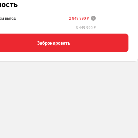
мость
том выгод
2 849 990 ₽
3 449 990 ₽
Забронировать