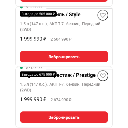
В наличии
Belgee X50+ Стиль / Style
Выгода до 505 000 ₽
1.5 л (147 л.с.), АКПП-7, бензин, Передний
(2WD)
1 999 990 ₽
2 504 990 ₽
Забронировать
В наличии
Belgee X50+ Престиж / Prestige
Выгода до 675 000 ₽
1.5 л (147 л.с.), АКПП-7, бензин, Передний
(2WD)
1 999 990 ₽
2 674 990 ₽
Забронировать