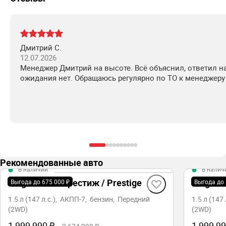
Дмитрий С.
12.07.2026
Менеджер Дмитрий на высоте. Всё объяснил, ответил на
ожидания нет. Обращаюсь регулярно по ТО к менеджеру
Рекомендованные авто
В наличии
В налич
Belgee X50+ Престиж / Prestige
Belgee X
Выгода до 675 000 ₽
Выгода до 
1.5 л (147 л.с.), АКПП-7, бензин, Передний
1.5 л (147
(2WD)
(2WD)
1 999 990 ₽
1 999 99