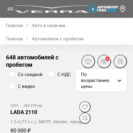
Главная
Авто в наличии
Главная
Автомобили с пробегом
648 автомобилей с
293
пробегом
Со скидкой
С НДС
По
возрастанию
С видео
цены
2001
·
285 078 км
LADA 2110
1.5 л (73 л.с.), МКПП, бензин, передний
80 000 ₽