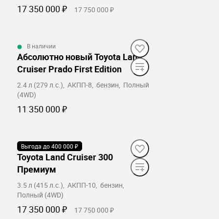
17 350 000 ₽
17 750 000 ₽
Забронировать
В наличии
Абсолютно новый Toyota Land
Cruiser Prado First Edition
2.4 л (279 л.с.), АКПП-8, бензин, Полный
(4WD)
11 350 000 ₽
Забронировать
Выгода до 400 000 ₽
В наличии
Toyota Land Cruiser 300
Премиум
3.5 л (415 л.с.), АКПП-10, бензин,
Полный (4WD)
17 350 000 ₽
17 750 000 ₽