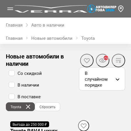
Главная
Авто в наличии
Главная
Новые автомобили
Toyota
Новые автомобили в
956
наличии
Со скидкой
В
случайном
В наличии
порядке
В поставке
Toyota
Сбросить
Выгода до 250 000 ₽
В наличии
Toyota RAV4 Luxury