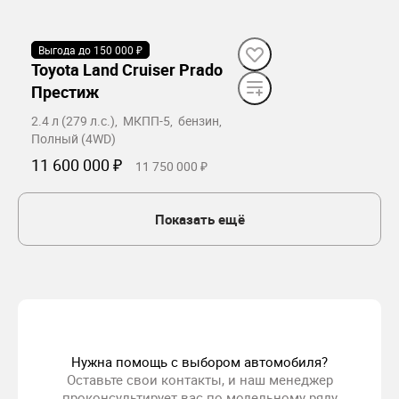
Забронировать
Выгода до 150 000 ₽
В наличии
Toyota Land Cruiser Prado
Престиж
2.4 л (279 л.с.), МКПП-5, бензин,
Полный (4WD)
11 600 000 ₽
11 750 000 ₽
Забронировать
Показать ещё
Нужна помощь с выбором автомобиля?
Оставьте свои контакты, и наш менеджер
проконсультирует вас по модельному ряду